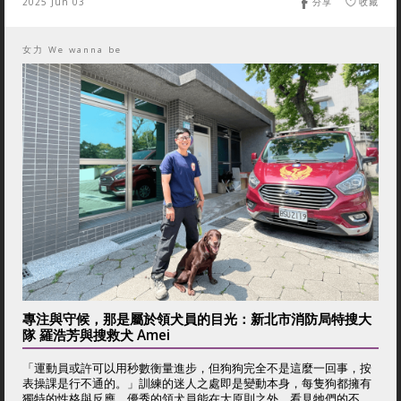
2025 Jun 03
分享
收藏
女力 We wanna be
專注與守候，那是屬於領犬員的目光：新北市消防局特搜大
隊 羅浩芳與搜救犬 Amei
「運動員或許可以用秒數衡量進步，但狗狗完全不是這麼一回事，按
表操課是行不通的。」訓練的迷人之處即是變動本身，每隻狗都擁有
獨特的性格與反應，優秀的領犬員能在大原則之外，看見牠們的不