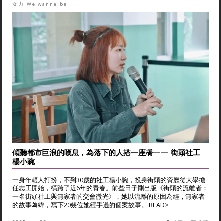
女力 We wanna be
傾聽都市巨浪的嘆息，為落下的人搭一座橋—— 街頭社工
楊小豌
一身年輕人打扮，不到30歲的社工楊小豌，投身街頭的資歷從大學擔
任志工開始，橫跨了近6年的青春。前些日子剛出版《街頭的流離者：
一名街頭社工與無家者的交會微光》，她以流離的原因為經，無家者
的故事為緯，寫下20幾位她經手過的個案故事。 READ>