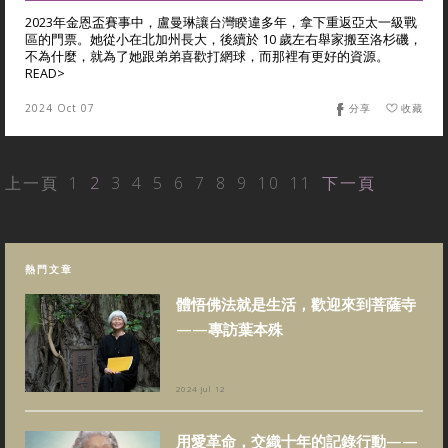
2023年金恩盃賽事中，盧曼琳讓台灣睽違多年，拿下重返亞太一級戰
區的門票。她從小在北加州長大，後續於 10 歲左右舉家搬至洛杉磯，
不為什麼，就為了她跟弟弟喜歡打網球，而那裡有更好的資源。
READ>
2024 Oct 07
分享
收藏
上一頁
1
2
3
4
5
6
7
8
9
10
11
下一頁
熱門文章
體悟佛法就是生活，歡迎來到菩薩寺
——專訪葉本殊
2024 Jul 12
用愛革命，交織十年的記錄行動——