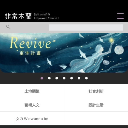
女力故事
觀點專欄
焦點企劃
社會企業
木蘭選片
認識我們
土地關懷
社會創新
藝術人文
設計生活
女力 We wanna be