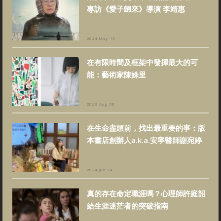
專訪《愛子歸來》導演 李靖惠
2024 May 13
在有限時間及框架中發揮最大的可
能：藝術家陳姝里
2023 Aug 08
在生命盡頭前，找出最重要的事：版
本書店創辦人a.k.a.安寧醫師謝宛婷
2024 Jun 14
真的存在命定職涯嗎？心理師許庭韶
給生涯迷茫者的突破指南