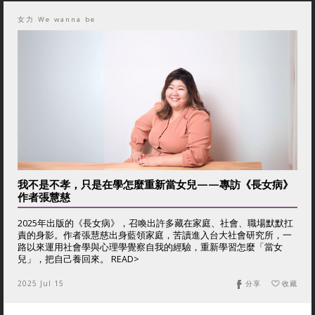
女力 We wanna be
我不是不孝，只是在學怎麼重新當女兒——專訪《長女病》
作者張慧慈
2025年出版的《長女病》，召喚出許多藏在家庭、社會、職場默默扛
責的身影。作者張慧慈出身藍領家庭，苦讀進入台大社會研究所，一
路以來運用社會學與心理學覺察自我的經驗，重新學習怎麼「當女
兒」，把自己養回來。 READ>
2025 Jul 15
分享
收藏