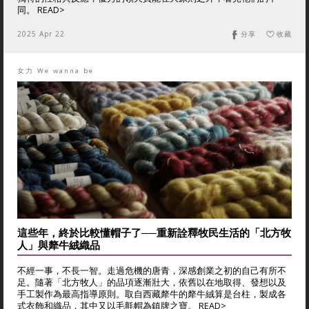
同。 READ>
2025 Apr 22
分享
收藏
女力 We wanna be
這些年，終於比較懂帽子了──重新詮釋牧民生活的「北方牧
人」與犛牛絨織品
不經一事，不長一智。走過危機的唐青，深感創業之初的自己有所不
足。隨著「北方牧人」的品項逐漸壯大，依舊以在地取得、發想以及
手工製作為最高指導原則。取自西藏犛牛的犛牛絨算是台柱，製成各
式衣飾和織品，其中又以毛氈帽為鎮牌之寶。 READ>