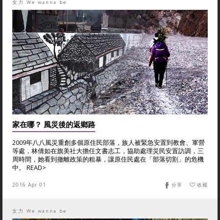
女力 We wanna be
家在哪？ 風災後的返鄉路
2009年八八風災重創多個原住民部落，族人被緊急安置到教會、軍營
等處，林倩如在旗美社大擔任文書志工，協助處理災民安置訪調，三
周時間，她看到撤離政策的粗暴，讓原住民處在「部落切割」的危機
中。 READ>
2016 Apr 01
分享
收藏
女力 We wanna be