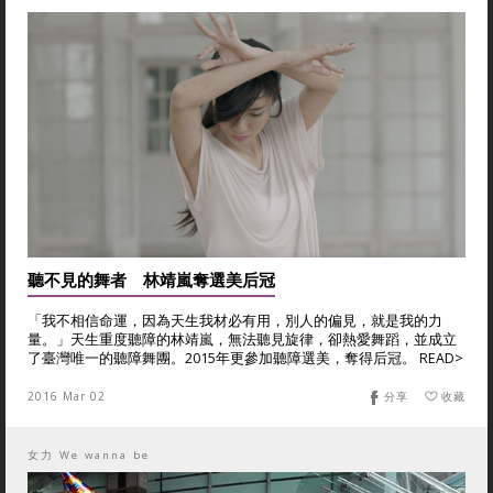
聽不見的舞者 林靖嵐奪選美后冠
「我不相信命運，因為天生我材必有用，別人的偏見，就是我的力
量。」天生重度聽障的林靖嵐，無法聽見旋律，卻熱愛舞蹈，並成立
了臺灣唯一的聽障舞團。2015年更參加聽障選美，奪得后冠。 READ>
2016 Mar 02
分享
收藏
女力 We wanna be