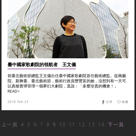
臺中國家歌劇院的領航者 王文儀
前臺北藝術節總監王文儀出任臺中國家歌劇院首任藝術總監。從兩廳
院、新舞臺、臺北藝術節，藝術行政資歷豐富的她，沒想到有一天可
以真槍實彈管理一個夢幻大劇院，直說：「多麼珍貴的機會！」
READ>
2016 Feb 23
分享
收藏
上一頁
4
5
6
7
8
9
10
11
12
13
14
下一頁