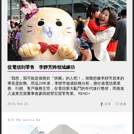
從電信到零售 李靜芳跨領域練功
「我想，我可能是個善於『拼圖』的人吧！」很難想像李靜芳原來的
專長是財務。而這20年來，李靜芳做過財務分析，擔任過電信業業
務、行銷、客戶服務主管，在電信業大亂鬥的年代進行整併，而後進
入遠東百貨董事會參與經營百貨零售業。 READ>
2016 Feb 25
分享
收藏
女力 We wanna be