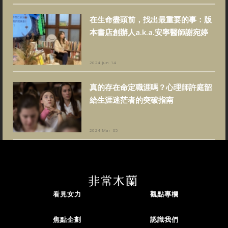
在生命盡頭前，找出最重要的事：版
本書店創辦人a.k.a.安寧醫師謝宛婷
2024 Jun 14
真的存在命定職涯嗎？心理師許庭韶
給生涯迷茫者的突破指南
2024 Mar 05
看見女力
觀點專欄
焦點企劃
認識我們