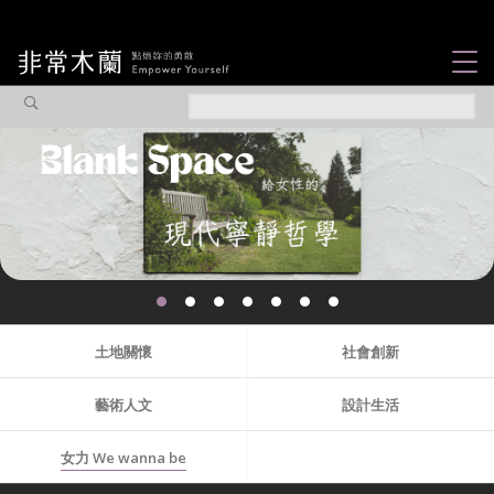
女力故事
觀點專欄
焦點企劃
社會企業
認識我們
土地關懷
社會創新
藝術人文
設計生活
女力 We wanna be