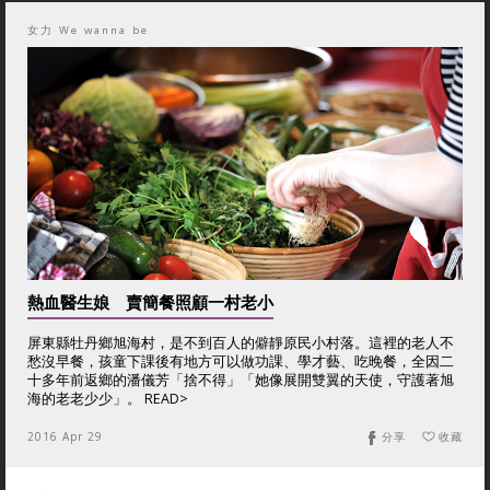
女力 We wanna be
熱血醫生娘 賣簡餐照顧一村老小
屏東縣牡丹鄉旭海村，是不到百人的僻靜原民小村落。這裡的老人不
愁沒早餐，孩童下課後有地方可以做功課、學才藝、吃晚餐，全因二
十多年前返鄉的潘儀芳「捨不得」「她像展開雙翼的天使，守護著旭
海的老老少少」。 READ>
2016 Apr 29
分享
收藏