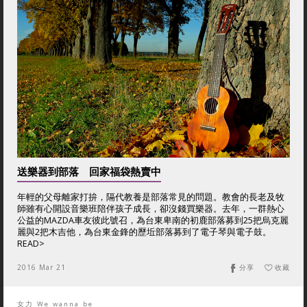
送樂器到部落 回家福袋熱賣中
年輕的父母離家打拚，隔代教養是部落常見的問題。教會的長老及牧
師雖有心開設音樂班陪伴孩子成長，卻沒錢買樂器。去年，一群熱心
公益的MAZDA車友彼此號召，為台東卑南的初鹿部落募到25把烏克麗
麗與2把木吉他，為台東金鋒的歷坵部落募到了電子琴與電子鼓。
READ>
2016 Mar 21
分享
收藏
女力 We wanna be