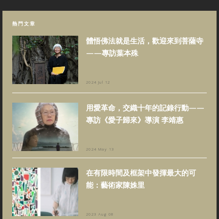
熱門文章
體悟佛法就是生活，歡迎來到菩薩寺
——專訪葉本殊
2024 Jul 12
用愛革命，交織十年的記錄行動——
專訪《愛子歸來》導演 李靖惠
2024 May 13
在有限時間及框架中發揮最大的可
能：藝術家陳姝里
2023 Aug 08