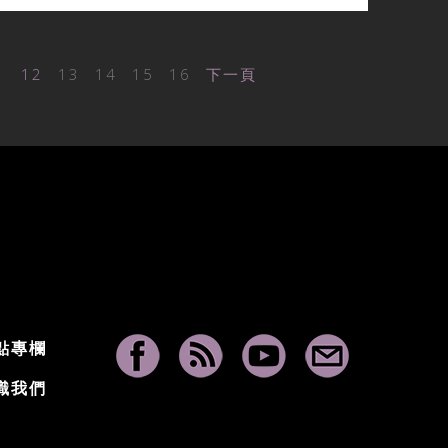
1
12
13
14
15
16
下一頁
點專欄
識我們