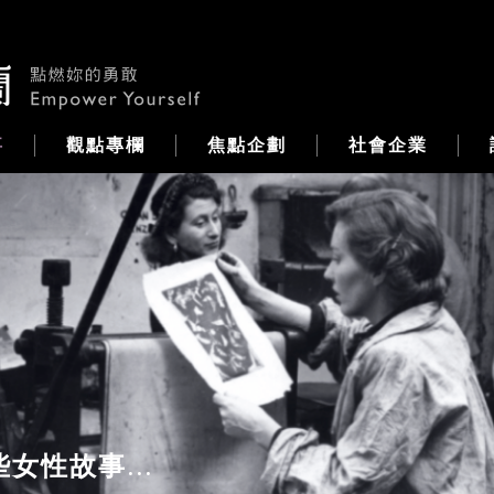
事
觀點專欄
焦點企劃
社會企業