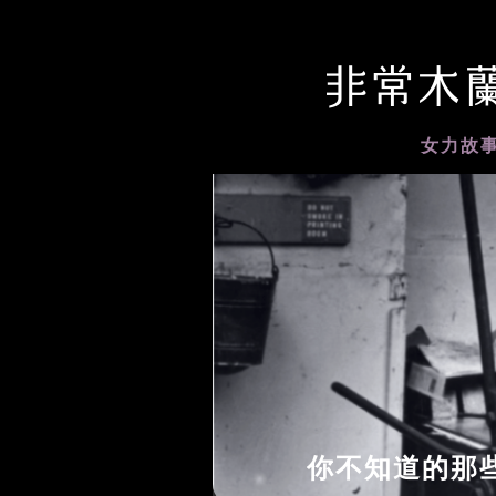
女力故
你不知道的那些女性故事...