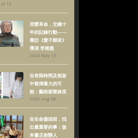
Jul 12
用愛革命，交織十
年的記錄行動——
專訪《愛子歸來》
導演 李靖惠
2024 May 13
在有限時間及框架
中發揮最大的可
能：藝術家陳姝里
2023 Aug 08
在生命盡頭前，找
出最重要的事：版
本書店創辦人