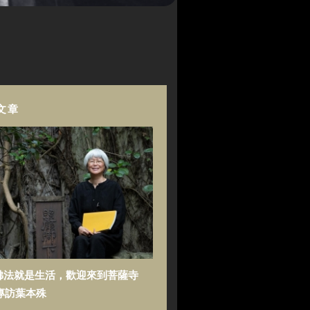
文章
佛法就是生活，歡迎來到菩薩寺
專訪葉本殊