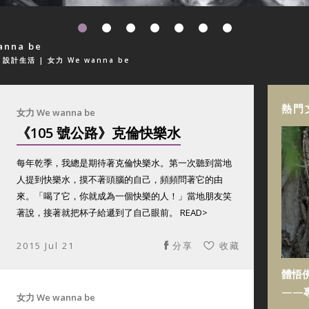
anna be
| 設計生活
| 女力 We wanna be
熱門
女力 We wanna be
《105 號公路》克倫快樂水
每年乾季，我總是期待著克倫快樂水。第一次聽到當地
人提到快樂水，摸不著頭腦的自己，頻頻問著它的由
來。「喝了它，你就成為一個快樂的人！」當地朋友笑
著說，接著就把杯子給遞到了自己眼前。 READ>
2015 Jul 21
分享
收藏
體悟
——
女力 We wanna be