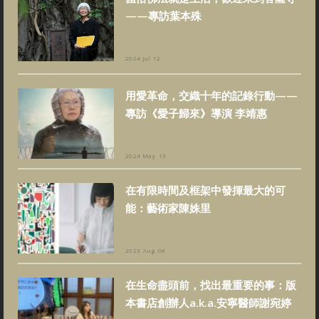
——專訪葉本殊
2024 Jul 12
用愛革命，交織十年的記錄行動——
專訪《愛子歸來》導演 李靖惠
2024 May 13
在有限時間及框架中發揮最大的可
能：藝術家陳姝里
2023 Aug 08
在生命盡頭前，找出最重要的事：版
本書店創辦人a.k.a.安寧醫師謝宛婷