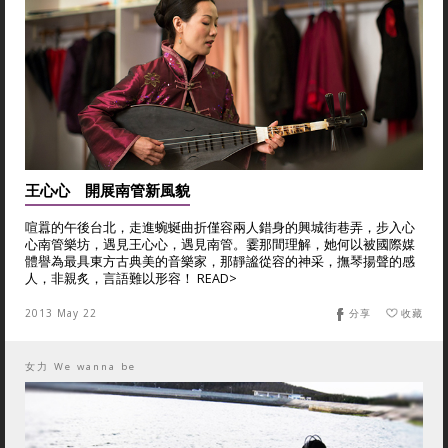
王心心 開展南管新風貌
喧囂的午後台北，走進蜿蜒曲折僅容兩人錯身的興城街巷弄，步入心
心南管樂坊，遇見王心心，遇見南管。霎那間理解，她何以被國際媒
體譽為最具東方古典美的音樂家，那靜謐從容的神采，撫琴揚聲的感
人，非親炙，言語難以形容！ READ>
2013 May 22
分享
收藏
女力 We wanna be