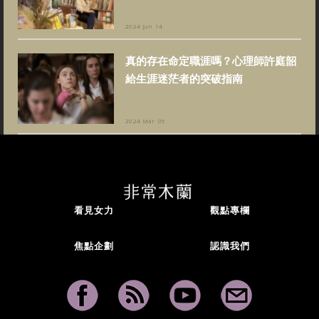
2024 Jun 14
真的存在命定職涯嗎？心理師許庭韶
給生涯迷茫者的突破指南
2024 Mar 05
看見女力
觀點專欄
焦點企劃
認識我們