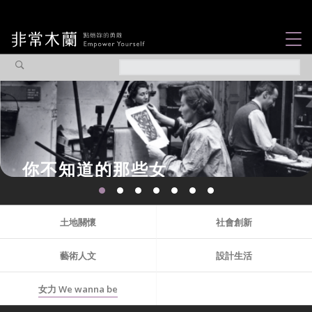
女力故事
觀點專欄
焦點企劃
社會企業
認識我們
土地關懷
社會創新
藝術人文
設計生活
女力 We wanna be