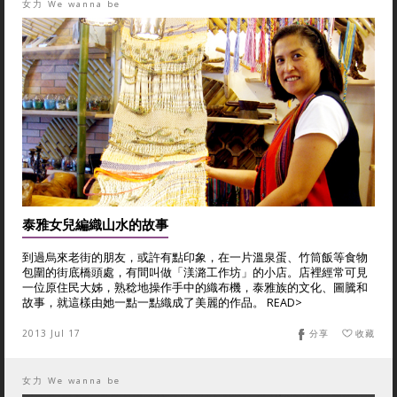
女力 We wanna be
泰雅女兒編織山水的故事
到過烏來老街的朋友，或許有點印象，在一片溫泉蛋、竹筒飯等食物
包圍的街底橋頭處，有間叫做「渼潞工作坊」的小店。店裡經常可見
一位原住民大姊，熟稔地操作手中的織布機，泰雅族的文化、圖騰和
故事，就這樣由她一點一點織成了美麗的作品。 READ>
2013 Jul 17
分享
收藏
女力 We wanna be