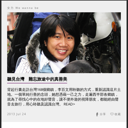
女力 We wanna be
聽見台灣 難忘旅途中的真善美
背起行囊走訪台灣168個鄉鎮，李百文用聆聽的方式，重新認識這片土
地。一個單純行善的念頭，她想憑藉一己之力，走遍西半部各鄉鎮，
就為了尋找心中的在地好聲音，讓不便外遊的視障朋友，都能經由聲
音去旅行，用心聆聽及認識台灣。 READ>
2013 Jul 24
分享
收藏