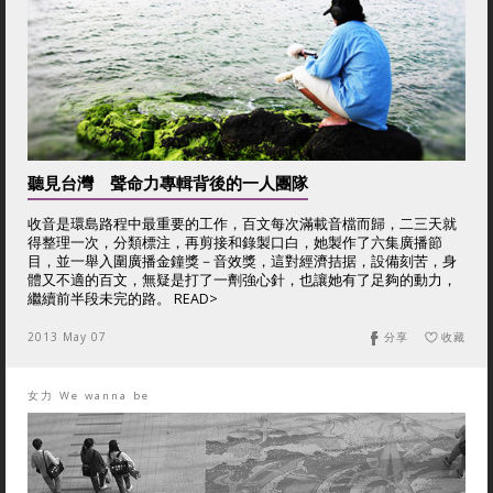
聽見台灣 聲命力專輯背後的一人團隊
收音是環島路程中最重要的工作，百文每次滿載音檔而歸，二三天就
得整理一次，分類標注，再剪接和錄製口白，她製作了六集廣播節
目，並一舉入圍廣播金鐘獎－音效獎，這對經濟拮据，設備刻苦，身
體又不適的百文，無疑是打了一劑強心針，也讓她有了足夠的動力，
繼續前半段未完的路。 READ>
2013 May 07
分享
收藏
女力 We wanna be