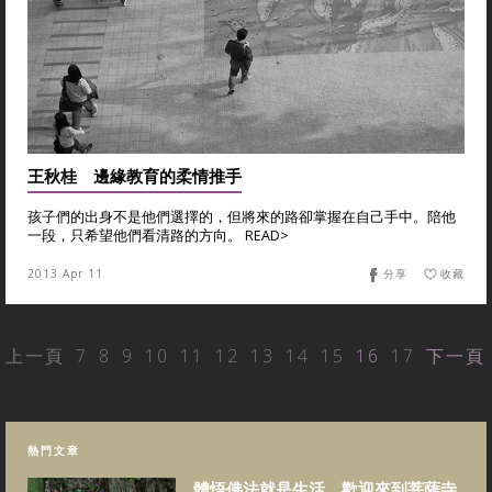
王秋桂 邊緣教育的柔情推手
孩子們的出身不是他們選擇的，但將來的路卻掌握在自己手中。陪他
一段，只希望他們看清路的方向。 READ>
2013 Apr 11
分享
收藏
上一頁
7
8
9
10
11
12
13
14
15
16
17
下一頁
熱門文章
體悟佛法就是生活，歡迎來到菩薩寺