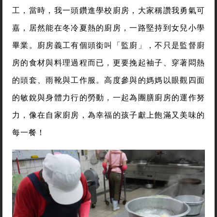
工，當時，我一頭鑽進學校廚房，大家稱讚我勇氣可
嘉，居然能在冬冷夏熱的廚房，一路堅持到女兒小學
畢業。廚房義工有個頭銜叫「監廚」，不只是監督廚
房的食材與料理過程而已，更要挽起袖子、穿著悶熱
的頭套、雨靴與工作服。高度參與的媽媽以眼觀四面
的敏銳與身體力行的勞動，一起為團膳廚房的運作努
力，像在自家廚房，為幸福的孩子獻上飽滿又美味的
每一餐！