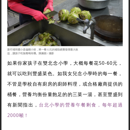
新竹埔和國小是偏鄉小校，將一餐32元的補助經費發揮最大效
益，讓孩子吃無毒喝有機。陳姵穎 / 攝影
如果你家孩子在雙北念小學，大概每餐花50-60元，
就可以吃到豐盛菜色。如我女兒念小學時的每一餐，
不管是學校自有廚房的廚師料理，或合格廠商提供的
桶餐，營養均衡份量飽足的的三菜一湯，甚至豐盛到
有新聞指出，
台北小學的營養午餐剩食，每年超過
2000噸！