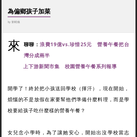
為偏鄉孩子加菜
by
劉昭儀
來
聊聊：
浪費19
億vs.
珍惜25
元
營養午餐把台
灣分成兩半
上下游新聞市集
校園營養午餐系列報導
開學了！終於把小孩送回學校（揮汗），現在開始，
煩惱的不是放假在家要幫他們準備什麼料理，而是學
校要給孩子吃什麼樣的營養午餐？
女兒念小學時，為了讓她安心，開始出沒學校當志