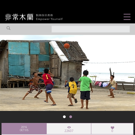
女力故事
觀點專欄
焦點企劃
社會企業
認識我們
2016
OCT 05
22607
0