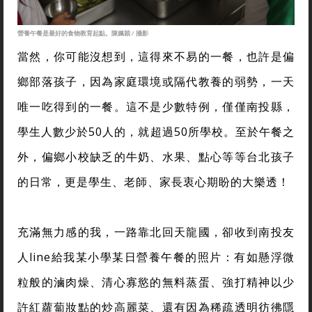
營養午餐是最好的食物教育起點。陳姵穎 / 攝影
當然，你可能沒想到，這得來不易的一餐，也許是偏
鄉部落孩子，因為家庭環境或隔代教養的弱勢，一天
唯一吃得到的一餐。這不是少數特例，僅僅南投縣，
學生人數少於50人的，就超過50所學校。至於午餐之
外，偏鄉小校缺乏的牛奶、水果、點心等等台北孩子
的日常，更是學生、老師、家長衷心期盼的大樂透！
充滿無力感的我，一路靠北回天龍國，卻收到南投友
人line給我某小學某日營養午餐的照片：有如懸浮微
粒般的滷肉燥、清心寡慾的無料蒸蛋、強打精神以少
許紅蘿蔔妝點的炒高麗菜、還有因為稀疏透明彷彿隱