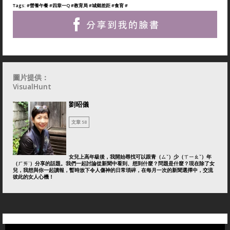
Tags:
#營養午餐
#四章一Q
#教育局
#城鄉差距
#食育
#
圖片提供：
VisualHunt
劉昭儀
文章 58
女兒上高年級後，我開始尋找可以跟青（ㄙˇ）少（ㄒㄧㄠˇ）年
（ㄏㄞˊ）分享的話題。我們一起討論從新聞中看到、想到什麼？問題是什麼？現在除了女
兒，我想與你一起讀報，暫時放下令人傷神的日常瑣碎，在每月一次的新聞選擇中，交流
彼此的女人心機！