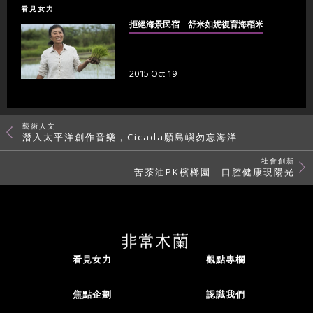
看見女力
拒絕海景民宿 舒米如妮復育海稻米
2015 Oct 19
藝術人文
潛入太平洋創作音樂，Cicada願島嶼勿忘海洋
社會創新
苦茶油PK檳榔園 口腔健康現陽光
看見女力
觀點專欄
焦點企劃
認識我們