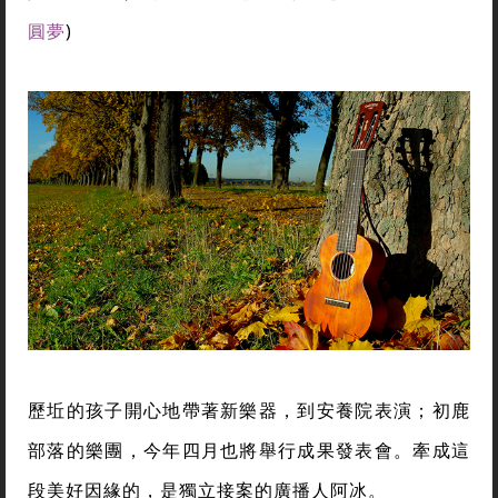
圓夢
)
歷坵的孩子開心地帶著新樂器，到安養院表演；初鹿
部落的樂團，今年四月也將舉行成果發表會。牽成這
段美好因緣的，是獨立接案的廣播人阿冰。