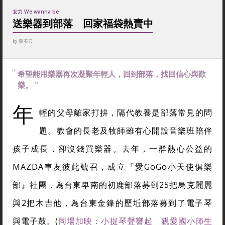
女力 We wanna be
送樂器到部落 回家福袋熱賣中
by
陳苓云
希望能用樂器再次凝聚年輕人，回到部落，找回信心與歡
樂。
年
輕的父母離家打拚，隔代教養是部落常見的問
題。教會的長老及牧師雖有心開設音樂班陪伴
孩子成長，卻沒錢買樂器。去年，一群熱心公益的
MAZDA車友彼此號召，成立『愛GoGo小天使俱樂
部』社團，為台東卑南的初鹿部落募到25把烏克麗麗
與2把木吉他，為台東金鋒的歷坵部落募到了電子琴
與電子鼓。(
同場加映：小提琴聲響起 親愛國小師生