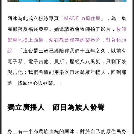
阿冰為此成立粉絲專頁
「MADE in原住民」
，為二集
團部落及福袋發聲。她邀請教會牧師拍了影片，
牧師
鄭重地換上西裝，站在教會僅存的樂器旁，對著鏡頭
說
：「這套爵士鼓已經陪伴我們十五年之久，以前有
電子琴、電子吉他、貝斯，歷經八八風災，只剩下鼓
與吉他；我們希望能用樂器再次凝聚年輕人，回到部
落，找回信心與歡樂。」
獨立廣播人 節目為族人發聲
身上有一半布農族血統的阿冰，對於自己的原住民身