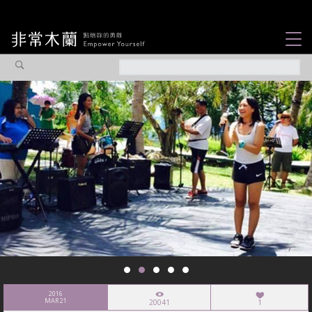
女力故事
觀點專欄
焦點企劃
社會企業
認識我們
2016
MAR 21
20041
1