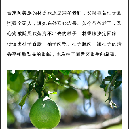
台東阿美族的林香妹原是鋼琴老師，父親靠著柚子園
照養全家人，讓她在外安心念書。如今爸爸老了，又
心疼被颱風吹落賣不出去的柚子，林香妹決定回家，
研發出柚子香腸、柚子肉乾、柚子臘肉，讓柚子的清
香平衡醃製品的重鹹，也為柚子園帶來重生的希望。