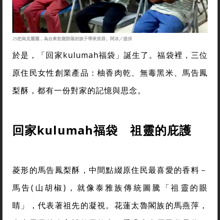
25把烏克麗麗，為台東初鹿部落的孩子帶來笑容。阿冰／提供
於是，「回家kulumah福袋」誕生了。福袋裡，三位
原住民女性創業產品：柚香肉乾、無毒黑米、馬告鳳
梨酥，都有一份對家的記憶與思念。
回家
kulumah
福袋 祖靈的庇護
菱形的馬告鳳梨酥，中間點綴原住民最喜愛的香料－
馬告(山胡椒)，就像泰雅族傳統圖騰「祖靈的眼
睛」，代表著祖先的凝視。花蓮太魯閣族的馬燕萍，