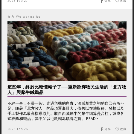
2025 Feb 27
分享
收藏
女力 We wanna be
這些年，終於比較懂帽子了──重新詮釋牧民生活的「北方牧
人」與犛牛絨織品
不經一事，不長一智。走過危機的唐青，深感創業之初的自己有所不
足。隨著「北方牧人」的品項逐漸壯大，依舊以在地取得、發想以及
手工製作為最高指導原則。取自西藏犛牛的犛牛絨算是台柱，製成各
式衣飾和織品，其中又以毛氈帽為鎮牌之寶。 READ>
2025 Feb 26
分享
收藏