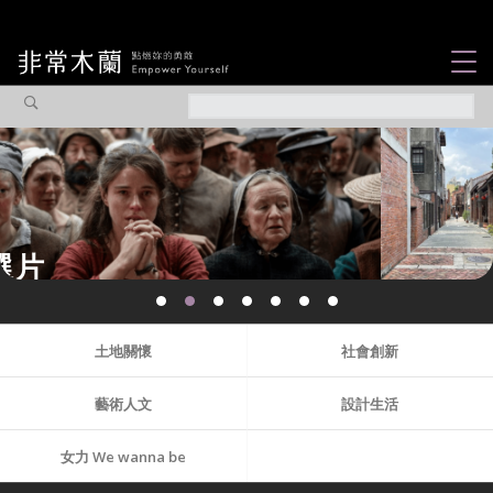
女力故事
觀點專欄
焦點企劃
社會企業
認識我們
土地關懷
社會創新
藝術人文
設計生活
女力 We wanna be