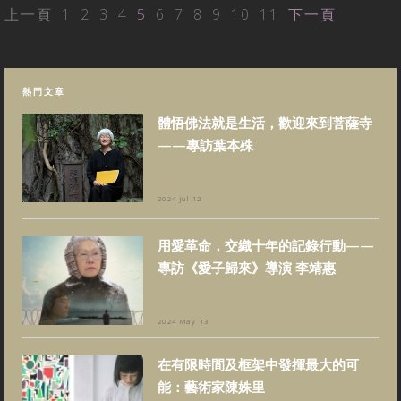
上一頁
1
2
3
4
5
6
7
8
9
10
11
下一頁
熱門文章
體悟佛法就是生活，歡迎來到菩薩寺
——專訪葉本殊
2024 Jul 12
用愛革命，交織十年的記錄行動——
專訪《愛子歸來》導演 李靖惠
2024 May 13
在有限時間及框架中發揮最大的可
能：藝術家陳姝里