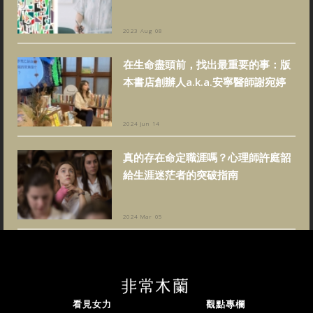
2023 Aug 08
在生命盡頭前，找出最重要的事：版
本書店創辦人a.k.a.安寧醫師謝宛婷
2024 Jun 14
真的存在命定職涯嗎？心理師許庭韶
給生涯迷茫者的突破指南
2024 Mar 05
看見女力
觀點專欄