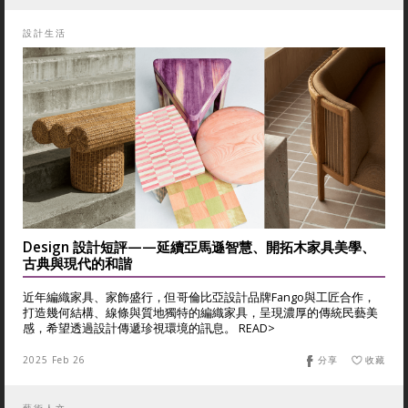
設計生活
Design 設計短評——延續亞馬遜智慧、開拓木家具美學、
古典與現代的和諧
近年編織家具、家飾盛行，但哥倫比亞設計品牌Fango與工匠合作，
打造幾何結構、線條與質地獨特的編織家具，呈現濃厚的傳統民藝美
感，希望透過設計傳遞珍視環境的訊息。 READ>
2025 Feb 26
分享
收藏