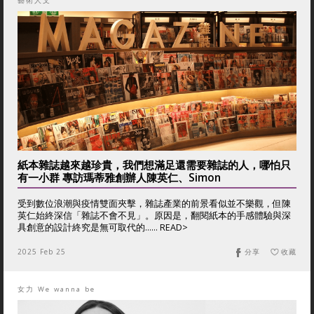
藝術人文
紙本雜誌越來越珍貴，我們想滿足還需要雜誌的人，哪怕只
有一小群 專訪瑪蒂雅創辦人陳英仁、Simon
受到數位浪潮與疫情雙面夾擊，雜誌產業的前景看似並不樂觀，但陳
英仁始終深信「雜誌不會不見」。原因是，翻閱紙本的手感體驗與深
具創意的設計終究是無可取代的…… READ>
2025 Feb 25
分享
收藏
女力 We wanna be