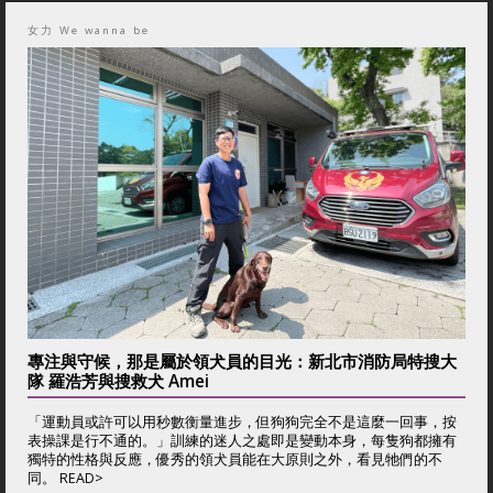
女力 We wanna be
專注與守候，那是屬於領犬員的目光：新北市消防局特搜大
隊 羅浩芳與搜救犬 Amei
「運動員或許可以用秒數衡量進步，但狗狗完全不是這麼一回事，按
表操課是行不通的。」訓練的迷人之處即是變動本身，每隻狗都擁有
獨特的性格與反應，優秀的領犬員能在大原則之外，看見牠們的不
同。 READ>