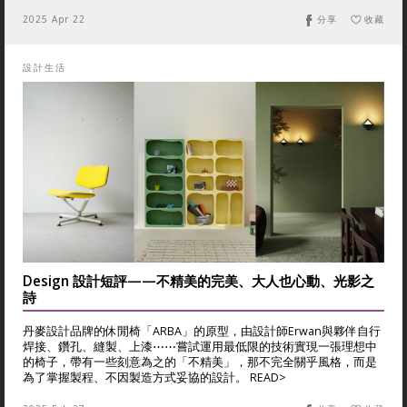
2025 Apr 22
分享
收藏
設計生活
Design 設計短評——不精美的完美、大人也心動、光影之
詩
丹麥設計品牌的休閒椅「ARBA」的原型，由設計師Erwan與夥伴自行
焊接、鑽孔、縫製、上漆⋯⋯嘗試運用最低限的技術實現一張理想中
的椅子，帶有一些刻意為之的「不精美」，那不完全關乎風格，而是
為了掌握製程、不因製造方式妥協的設計。 READ>