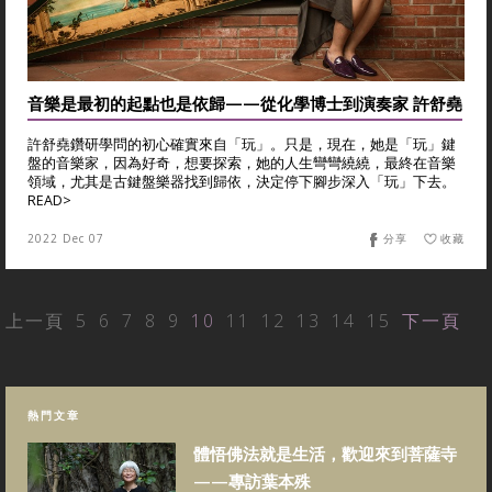
音樂是最初的起點也是依歸——從化學博士到演奏家 許舒堯
許舒堯鑽研學問的初心確實來自「玩」。只是，現在，她是「玩」鍵
盤的音樂家，因為好奇，想要探索，她的人生彎彎繞繞，最終在音樂
領域，尤其是古鍵盤樂器找到歸依，決定停下腳步深入「玩」下去。
READ>
2022 Dec 07
分享
收藏
上一頁
5
6
7
8
9
10
11
12
13
14
15
下一頁
熱門文章
體悟佛法就是生活，歡迎來到菩薩寺
——專訪葉本殊