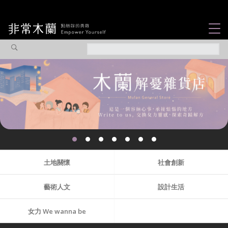
女力故事
觀點專欄
焦點企劃
社會企業
認識我們
土地關懷
社會創新
藝術人文
設計生活
女力 We wanna be