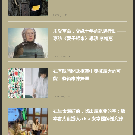
2024 Jul 12
用愛革命，交織十年的記錄行動——
專訪《愛子歸來》導演 李靖惠
2024 May 13
在有限時間及框架中發揮最大的可
能：藝術家陳姝里
2023 Aug 08
在生命盡頭前，找出最重要的事：版
本書店創辦人a.k.a.安寧醫師謝宛婷