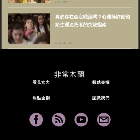
2024 Jun 14
真的存在命定職涯嗎？心理師許庭韶
給生涯迷茫者的突破指南
2024 Mar 05
看見女力
觀點專欄
焦點企劃
認識我們