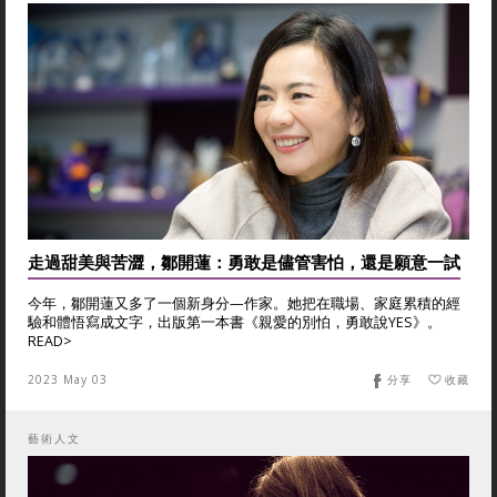
走過甜美與苦澀，鄒開蓮：勇敢是儘管害怕，還是願意一試
今年，鄒開蓮又多了一個新身分—作家。她把在職場、家庭累積的經
驗和體悟寫成文字，出版第一本書《親愛的別怕，勇敢說YES》。
READ>
2023 May 03
分享
收藏
藝術人文