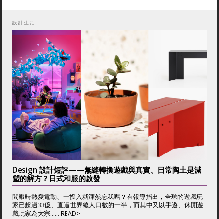
設計生活
Design 設計短評——無縫轉換遊戲與真實、日常陶土是減
塑的解方？日式和服的啟發
閒暇時熱愛電動、一投入就渾然忘我嗎？有報導指出，全球的遊戲玩
家已超過33億、直逼世界總人口數的一半，而其中又以手遊、休閒遊
戲玩家為大宗...... READ>