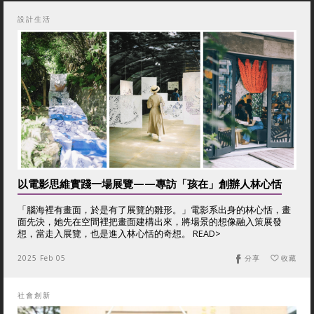
設計生活
以電影思維實踐一場展覽——專訪「孩在」創辦人林心恬
「腦海裡有畫面，於是有了展覽的雛形。」電影系出身的林心恬，畫
面先決，她先在空間裡把畫面建構出來，將場景的想像融入策展發
想，當走入展覽，也是進入林心恬的奇想。 READ>
2025 Feb 05
分享
收藏
社會創新