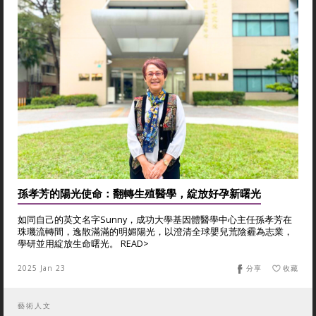
孫孝芳的陽光使命：翻轉生殖醫學，綻放好孕新曙光
如同自己的英文名字Sunny，成功大學基因體醫學中心主任孫孝芳在
珠璣流轉間，逸散滿滿的明媚陽光，以澄清全球嬰兒荒陰霾為志業，
學研並用綻放生命曙光。 READ>
2025 Jan 23
分享
收藏
藝術人文