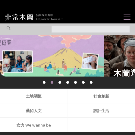
女力故事
觀點專欄
焦點企劃
社會企業
木蘭選片
認識我們
土地關懷
社會創新
藝術人文
設計生活
女力 We wanna be