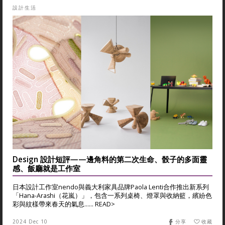
設計生活
Design 設計短評——邊角料的第二次生命、骰子的多面靈
感、飯廳就是工作室
日本設計工作室nendo與義大利家具品牌Paola Lenti合作推出新系列
「Hana-Arashi（花嵐）」，包含一系列桌椅、燈罩與收納籃，繽紛色
彩與紋樣帶來春天的氣息...... READ>
2024 Dec 10
分享
收藏