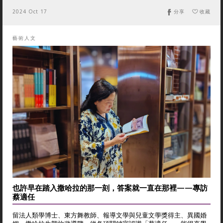
2024 Oct 17
分享
收藏
藝術人文
也許早在踏入撒哈拉的那一刻，答案就一直在那裡——專訪
蔡適任
留法人類學博士、東方舞教師、報導文學與兒童文學獎得主、異國婚