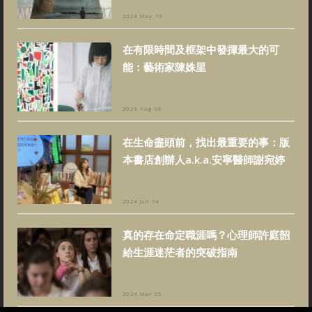
2024 May 13
在有限時間及框架中發揮最大的可
能：藝術家陳姝里
2023 Aug 08
在生命盡頭前，找出最重要的事：版
本書店創辦人a.k.a.安寧醫師謝宛婷
2024 Jun 14
真的存在命定職涯嗎？心理師許庭韶
給生涯迷茫者的突破指南
2024 Mar 05