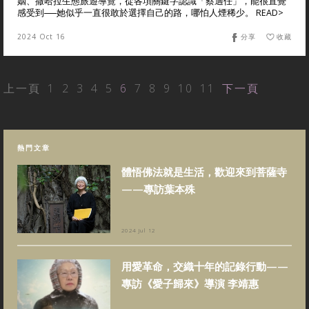
姻、撒哈拉生態旅遊導覽，從各項關鍵字認識「蔡適任」，能很直覺
感受到──她似乎一直很敢於選擇自己的路，哪怕人煙稀少。 READ>
2024 Oct 16
分享
收藏
上一頁
1
2
3
4
5
6
7
8
9
10
11
下一頁
熱門文章
體悟佛法就是生活，歡迎來到菩薩寺
——專訪葉本殊
2024 Jul 12
用愛革命，交織十年的記錄行動——
專訪《愛子歸來》導演 李靖惠