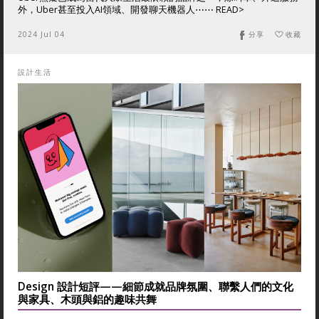
外，Uber甚至投入AI領域、開發聊天機器人⋯⋯ READ>
2024 Jul 04
分享
收藏
設計生活
Design 設計短評——細節成就品牌氛圍、聯繫人們的文化
與家具、木頭與鋁的趣味共舞