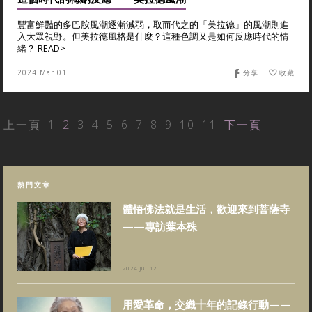
豐富鮮豔的多巴胺風潮逐漸減弱，取而代之的「美拉德」的風潮則進
入大眾視野。但美拉德風格是什麼？這種色調又是如何反應時代的情
緒？ READ>
2024 Mar 01
分享
收藏
上一頁
1
2
3
4
5
6
7
8
9
10
11
下一頁
熱門文章
體悟佛法就是生活，歡迎來到菩薩寺
——專訪葉本殊
2024 Jul 12
用愛革命，交織十年的記錄行動——