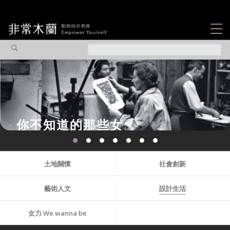
女力故事
觀點專欄
焦點企劃
社會企業
認識我們
土地關懷
社會創新
藝術人文
設計生活
女力 We wanna be