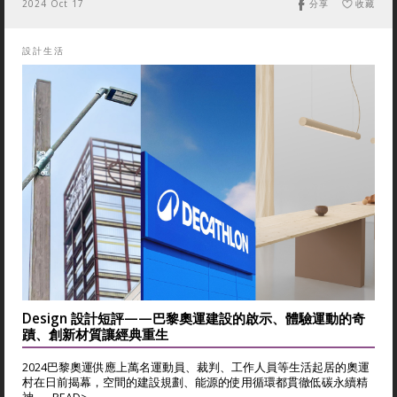
2024 Oct 17
分享
收藏
設計生活
Design 設計短評——巴黎奧運建設的啟示、體驗運動的奇
蹟、創新材質讓經典重生
2024巴黎奧運供應上萬名運動員、裁判、工作人員等生活起居的奧運
村在日前揭幕，空間的建設規劃、能源的使用循環都貫徹低碳永續精