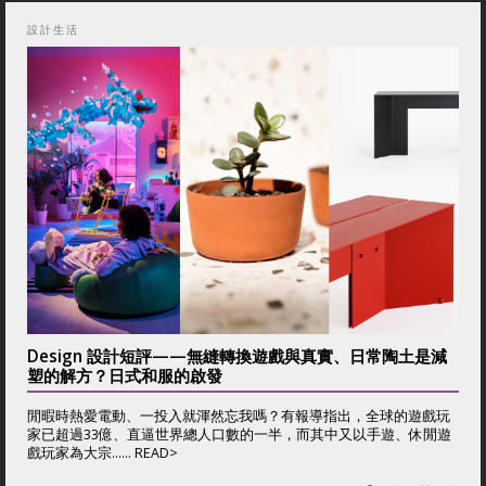
設計生活
Design 設計短評——無縫轉換遊戲與真實、日常陶土是減
塑的解方？日式和服的啟發
閒暇時熱愛電動、一投入就渾然忘我嗎？有報導指出，全球的遊戲玩
家已超過33億、直逼世界總人口數的一半，而其中又以手遊、休閒遊
戲玩家為大宗...... READ>