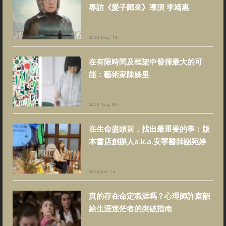
專訪《愛子歸來》導演 李靖惠
2024 May 13
在有限時間及框架中發揮最大的可
能：藝術家陳姝里
2023 Aug 08
在生命盡頭前，找出最重要的事：版
本書店創辦人a.k.a.安寧醫師謝宛婷
2024 Jun 14
真的存在命定職涯嗎？心理師許庭韶
給生涯迷茫者的突破指南