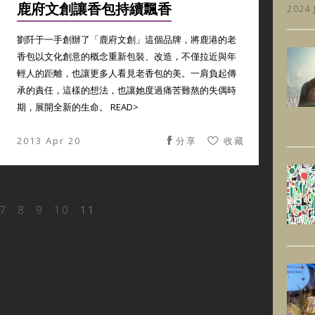
鹿府文創讓香包持續飄香
2024 
劉阡于一手創辦了「鹿府文創」這個品牌，將鹿港的老
香包以文化創意的概念重新包裝、改造，不僅拉近與年
輕人的距離，也讓更多人看見老香包的美。一肩負起傳
承的責任，這樣的想法，也讓她度過痛苦難熬的失偶時
期，展開全新的生命。 READ>
2013 Apr 20
分享
收藏
7
8
9
10
11