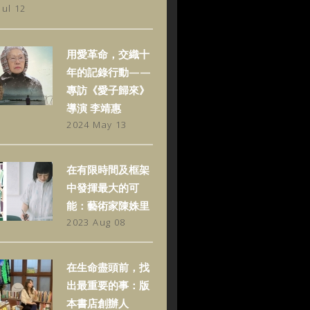
Jul 12
用愛革命，交織十
年的記錄行動——
專訪《愛子歸來》
導演 李靖惠
2024 May 13
在有限時間及框架
中發揮最大的可
能：藝術家陳姝里
2023 Aug 08
在生命盡頭前，找
出最重要的事：版
本書店創辦人