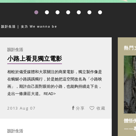
| 設計生活
| 女力 We wanna be
熱門
設計生活
小路上看見獨立電影
相較於備受媒體和大眾關注的商業電影，獨立製作像是
在蜿蜒小路踽踽獨行，於是她把這空間改名為「小路映
画」，期許自己面對眼前的小路，也能夠持續走下去，
走出一條康莊大道。 READ>
2013 Aug 07
分享
收藏
體悟
——
設計生活