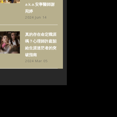
a.k.a.安寧醫師謝
宛婷
2024 Jun 14
真的存在命定職涯
嗎？心理師許庭韶
給生涯迷茫者的突
破指南
2024 Mar 05