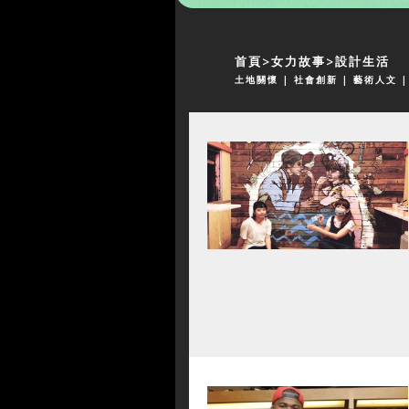
首頁
女力故事
設計生活
土地關懷
| 社會創新
| 藝術人文