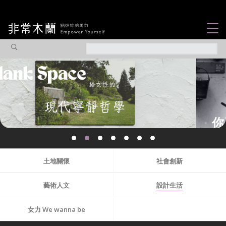
女力故事
觀點專欄
焦點企劃
社會企業
你不知道的那些女
認識我們
性故事...
土地關懷
社會創新
藝術人文
設計生活
女力 We wanna be