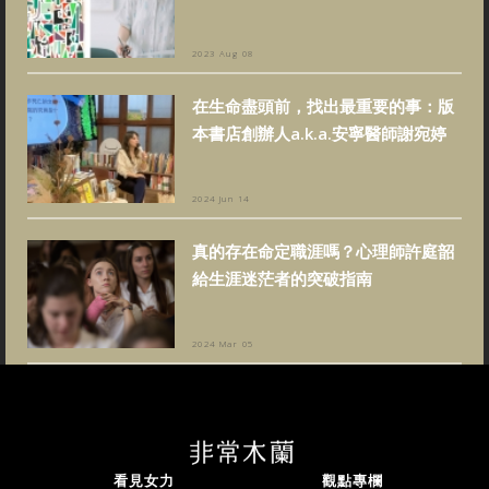
2023 Aug 08
在生命盡頭前，找出最重要的事：版
本書店創辦人a.k.a.安寧醫師謝宛婷
2024 Jun 14
真的存在命定職涯嗎？心理師許庭韶
給生涯迷茫者的突破指南
2024 Mar 05
看見女力
觀點專欄