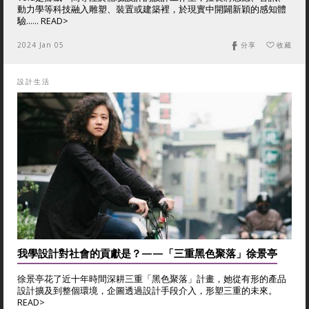
動力學等科技融入雕塑、裝置或建築裡，於現實中開闢新穎的感知體
驗...... READ>
2024 Jan 05
分享
收藏
設計生活
我學設計對社會的貢獻是？——「三重黑色聚落」徐景亭
徐景亭花了近十年時間深耕三重「黑色聚落」計畫，她從有形的產品
設計擴及到整個環境，企圖透過設計手段介入，形塑三重的未來。
READ>