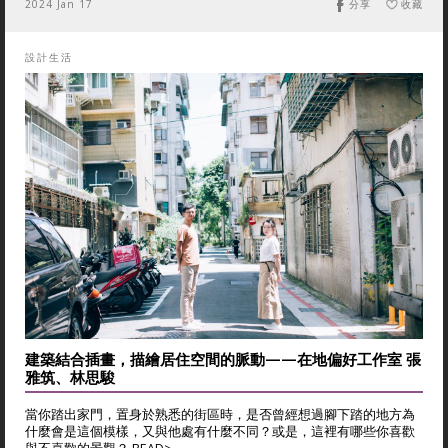
2024 Jan 17
分享
收藏
設計生活
建築結合插畫，描繪居住空間的脈動——在地偏好工作室 張
雅筑、林思駿
當你踏出家門，置身於熟悉的街區時，是否曾經想過腳下踏的地方為
什麼會是這個模樣，又與他處有什麼不同？或是，這裡有哪些你喜歡