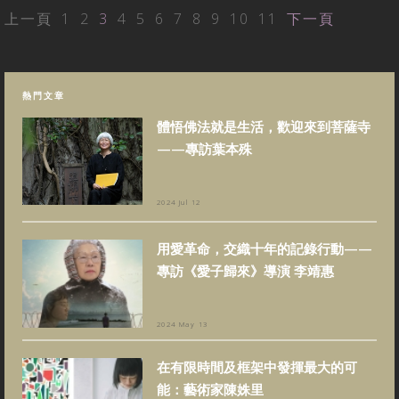
上一頁
1
2
3
4
5
6
7
8
9
10
11
下一頁
熱門文章
體悟佛法就是生活，歡迎來到菩薩寺
——專訪葉本殊
2024 Jul 12
用愛革命，交織十年的記錄行動——
專訪《愛子歸來》導演 李靖惠
2024 May 13
在有限時間及框架中發揮最大的可
能：藝術家陳姝里