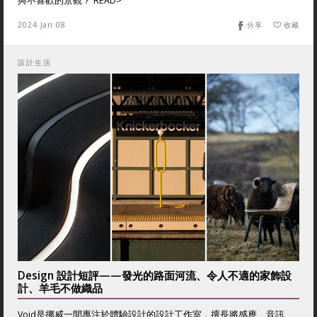
與不喜歡的景觀？ READ>
2024 Jan 08
分享
收藏
設計生活
Design 設計短評——發光的路面河流、令人不適的家飾設
計、羊毛不做織品
Void是挪威一間專注於體驗設計的設計工作室，擅長將感應、音訊、