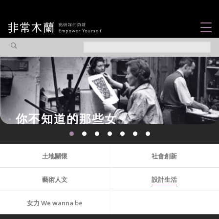
女力故事
觀點專欄
焦點企劃
社會企業
認識我們
土地關懷
社會創新
藝術人文
設計生活
女力 We wanna be