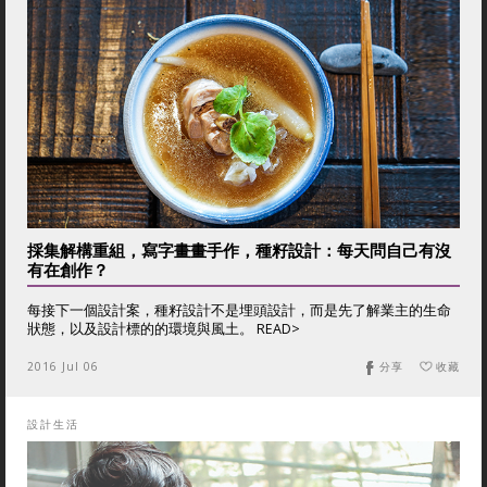
採集解構重組，寫字畫畫手作，種籽設計：每天問自己有沒
有在創作？
每接下一個設計案，種籽設計不是埋頭設計，而是先了解業主的生命
狀態，以及設計標的的環境與風土。 READ>
2016 Jul 06
分享
收藏
設計生活