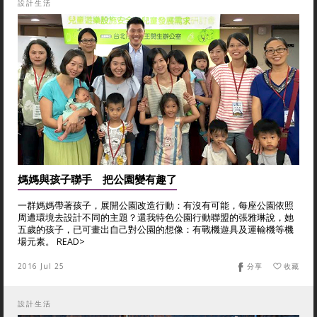
設計生活
媽媽與孩子聯手 把公園變有趣了
一群媽媽帶著孩子，展開公園改造行動：有沒有可能，每座公園依照
周遭環境去設計不同的主題？還我特色公園行動聯盟的張雅琳說，她
五歲的孩子，已可畫出自己對公園的想像：有戰機遊具及運輸機等機
場元素。 READ>
2016 Jul 25
分享
收藏
設計生活