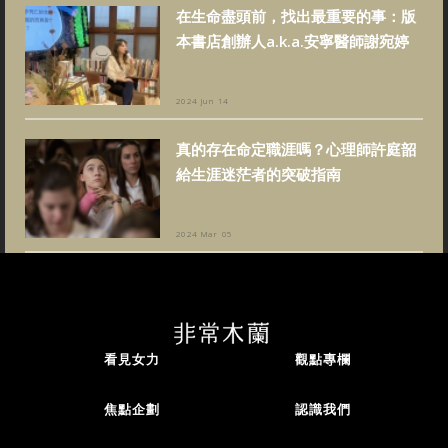
在生命盡頭前，找出最重要的事：版
本書店創辦人a.k.a.安寧醫師謝宛婷
2024 Jun 14
真的存在命定職涯嗎？心理師許庭韶
給生涯迷茫者的突破指南
2024 Mar 05
看見女力
觀點專欄
焦點企劃
認識我們