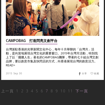
CAMPOBAG 打造閃亮文創平台
台灣派駐香港的光華新聞文化中心，每年十月舉辦的「台灣月」活
動，是向當地展現台灣文化的重要窗口。2015年台灣月活動，特別找
上了以「擺攤人生」著名的CAMPOBAG團隊，帶著約七十組台灣文創
品牌，要以創意市集及快閃店的方式，向香港展現台灣的創意活力。
READ>
2015 Sep 30
分享
收藏
上一頁
1
2
3
4
5
6
7
8
9
10
11
下一頁