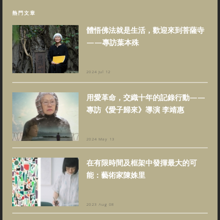
熱門文章
體悟佛法就是生活，歡迎來到菩薩寺
——專訪葉本殊
2024 Jul 12
用愛革命，交織十年的記錄行動——
專訪《愛子歸來》導演 李靖惠
2024 May 13
在有限時間及框架中發揮最大的可
能：藝術家陳姝里
2023 Aug 08