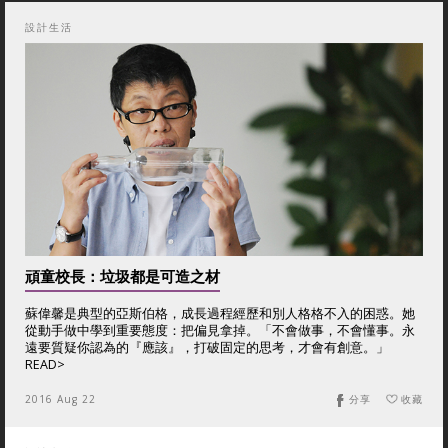
設計生活
頑童校長：垃圾都是可造之材
蘇偉馨是典型的亞斯伯格，成長過程經歷和別人格格不入的困惑。她
從動手做中學到重要態度：把偏見拿掉。「不會做事，不會懂事。永
遠要質疑你認為的『應該』，打破固定的思考，才會有創意。」
READ>
2016 Aug 22
分享
收藏