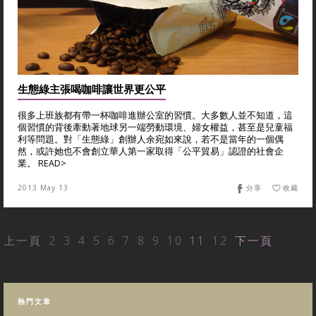
生態綠主張喝咖啡讓世界更公平
很多上班族都有帶一杯咖啡進辦公室的習慣。大多數人並不知道，這
個習慣的背後牽動著地球另一端勞動環境、婦女權益，甚至是兒童福
利等問題。對「生態綠」創辦人余宛如來說，若不是當年的一個偶
然，或許她也不會創立華人第一家取得「公平貿易」認證的社會企
業。 READ>
2013 May 13
分享
收藏
上一頁
2
3
4
5
6
7
8
9
10
11
12
下一頁
熱門文章