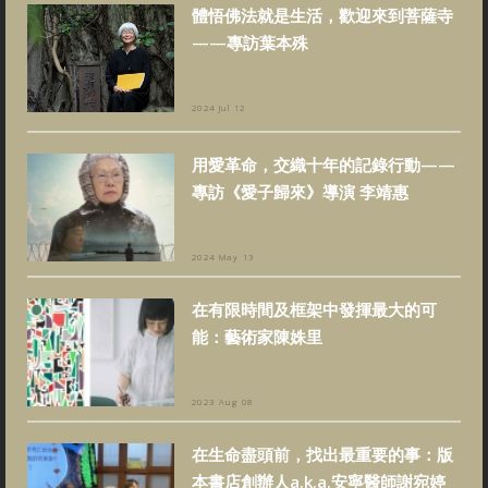
體悟佛法就是生活，歡迎來到菩薩寺
——專訪葉本殊
2024 Jul 12
用愛革命，交織十年的記錄行動——
專訪《愛子歸來》導演 李靖惠
2024 May 13
在有限時間及框架中發揮最大的可
能：藝術家陳姝里
2023 Aug 08
在生命盡頭前，找出最重要的事：版
本書店創辦人a.k.a.安寧醫師謝宛婷