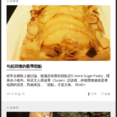
土地關懷
勾起回憶的藍帶甜點
經常在網路上被討論、能滿足味蕾的甜點店S’ more Sugar Pastry，隱
身在小巷內。和店主人聶淑菁（Susan）訪談後，終能體會她就是要
低調的深意，對她來說，「甜點」才是主角。 READ>
2013 Aug 16
分享
收藏
土地關懷