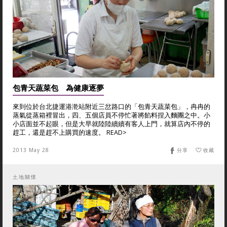
包青天蔬菜包 為健康逐夢
來到位於台北捷運港漧站附近三岔路口的「包青天蔬菜包」，冉冉的
蒸氣從蒸箱裡冒出，四、五個店員不停忙著將餡料捏入麵團之中。小
小店面並不起眼，但是大早就陸陸續續有客人上門，就算店內不停的
趕工，還是趕不上購買的速度。 READ>
2013 May 28
分享
收藏
土地關懷