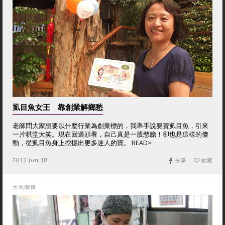
虱目魚女王 靠創業解鄉愁
老師問大家想要以什麼行業為創業標的，我舉手說要賣虱目魚，引來
一片哄堂大笑。現在回過頭看，自己真是一股憨膽！卻也是這樣的傻
勁，從虱目魚身上挖掘出更多迷人的寶。 READ>
2013 Jun 18
分享
收藏
土地關懷