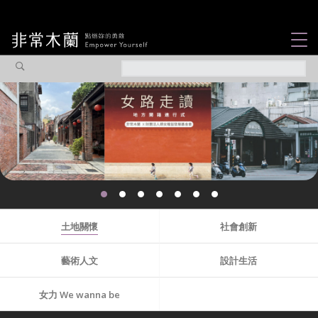
女力故事
觀點專欄
焦點企劃
社會企業
認識我們
土地關懷
社會創新
藝術人文
設計生活
女力 We wanna be