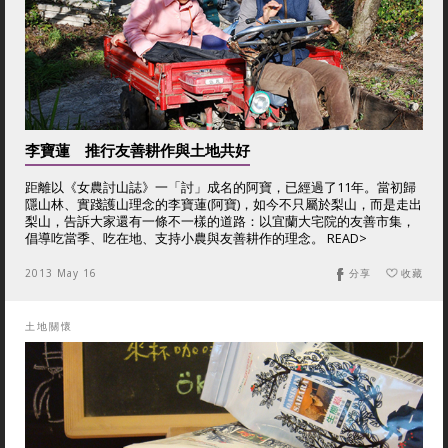
李寶蓮 推行友善耕作與土地共好
距離以《女農討山誌》一「討」成名的阿寶，已經過了11年。當初歸
隱山林、實踐護山理念的李寶蓮(阿寶)，如今不只屬於梨山，而是走出
梨山，告訴大家還有一條不一樣的道路：以宜蘭大宅院的友善市集，
倡導吃當季、吃在地、支持小農與友善耕作的理念。 READ>
2013 May 16
分享
收藏
土地關懷