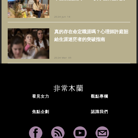
2024 Jun 14
真的存在命定職涯嗎？心理師許庭韶
給生涯迷茫者的突破指南
2024 Mar 05
看見女力
觀點專欄
焦點企劃
認識我們