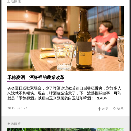
土地關懷
禾餘麥酒 酒杯裡的農業改革
炎炎夏日或歡聚場合，少了啤酒冰涼微苦的口感盤桓舌尖，對許多人
來說就不夠暢快。現在，啤酒迷請注意了，下一波熱搜關鍵字，可能
就是「禾餘麥酒」以糯白玉米釀製的白玉琥珀啤酒！ READ>
2015 Sep 21
分享
收藏
土地關懷