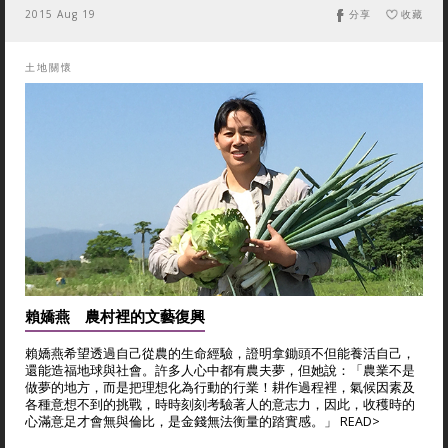
2015 Aug 19
分享
收藏
土地關懷
賴嬌燕 農村裡的文藝復興
賴嬌燕希望透過自己從農的生命經驗，證明拿鋤頭不但能養活自己，
還能造福地球與社會。許多人心中都有農夫夢，但她說：「農業不是
做夢的地方，而是把理想化為行動的行業！耕作過程裡，氣候因素及
各種意想不到的挑戰，時時刻刻考驗著人的意志力，因此，收穫時的
心滿意足才會無與倫比，是金錢無法衡量的踏實感。」 READ>