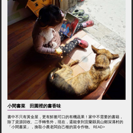
小間書菜 田園裡的書香味
書中不只有黃金屋，更有鮮脆可口的有機蔬果！家中不需要的書籍，
除了資源回收、二手轉售外，現在，還能拿到宜蘭縣員山鄉深溝村的
「小間書菜」，換取小農老闆自己種的當令作物。 READ>