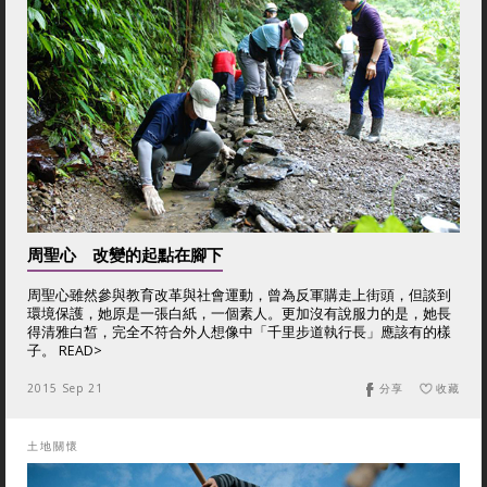
周聖心 改變的起點在腳下
周聖心雖然參與教育改革與社會運動，曾為反軍購走上街頭，但談到
環境保護，她原是一張白紙，一個素人。更加沒有說服力的是，她長
得清雅白皙，完全不符合外人想像中「千里步道執行長」應該有的樣
子。 READ>
2015 Sep 21
分享
收藏
土地關懷