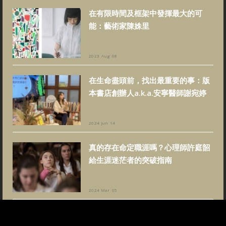
在有限時間及框架中發揮最大的可
能：藝術家陳姝里
2023 Aug 08
在生命盡頭前，找出最重要的事：版
本書店創辦人a.k.a.安寧醫師謝宛婷
2024 Jun 14
真的存在命定職涯嗎？心理師許庭韶
給生涯迷茫者的突破指南
2024 Mar 05