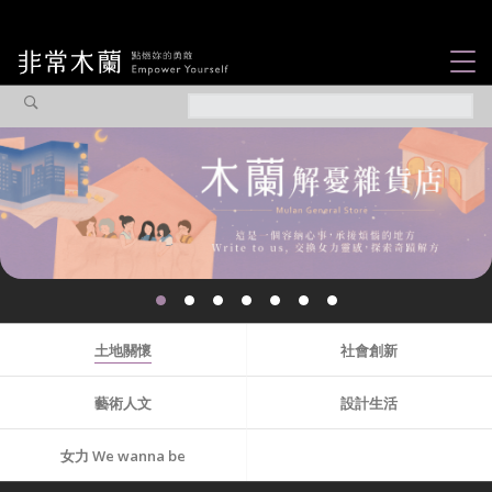
女力故事
觀點專欄
焦點企劃
社會企業
你不知道的那些女
認識我們
性故事...
土地關懷
社會創新
藝術人文
設計生活
女力 We wanna be