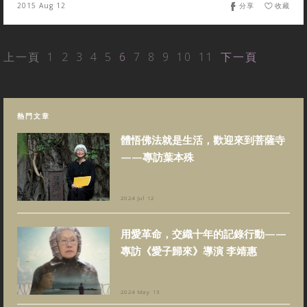
2015 Aug 12
分享
收藏
上一頁
1
2
3
4
5
6
7
8
9
10
11
下一頁
熱門文章
體悟佛法就是生活，歡迎來到菩薩寺
——專訪葉本殊
2024 Jul 12
用愛革命，交織十年的記錄行動——
專訪《愛子歸來》導演 李靖惠
2024 May 13