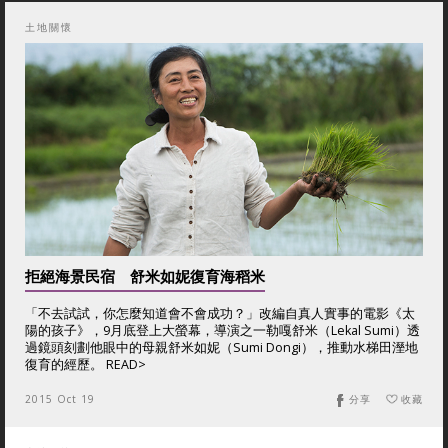
土地關懷
拒絕海景民宿 舒米如妮復育海稻米
「不去試試，你怎麼知道會不會成功？」改編自真人實事的電影《太
陽的孩子》，9月底登上大螢幕，導演之一勒嘎舒米（Lekal Sumi）透
過鏡頭刻劃他眼中的母親舒米如妮（Sumi Dongi），推動水梯田溼地
復育的經歷。 READ>
2015 Oct 19
分享
收藏