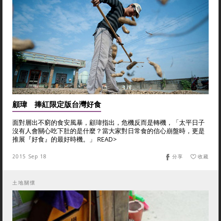
顧瑋 捧紅限定版台灣好食
面對層出不窮的食安風暴，顧瑋指出，危機反而是轉機，「太平日子
沒有人會關心吃下肚的是什麼？當大家對日常食的信心崩盤時，更是
推展『好食』的最好時機。」 READ>
2015 Sep 18
分享
收藏
土地關懷