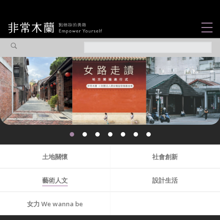
女力故事
觀點專欄
焦點企劃
社會企業
認識我們
土地關懷
社會創新
藝術人文
設計生活
女力 We wanna be