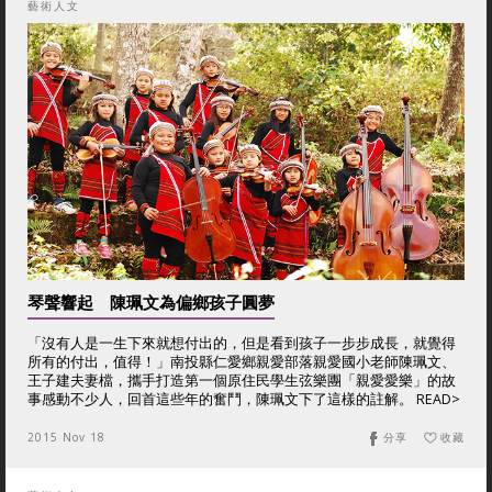
藝術人文
琴聲響起 陳珮文為偏鄉孩子圓夢
「沒有人是一生下來就想付出的，但是看到孩子一步步成長，就覺得
所有的付出，值得！」南投縣仁愛鄉親愛部落親愛國小老師陳珮文、
王子建夫妻檔，攜手打造第一個原住民學生弦樂團「親愛愛樂」的故
事感動不少人，回首這些年的奮鬥，陳珮文下了這樣的註解。 READ>
2015 Nov 18
分享
收藏