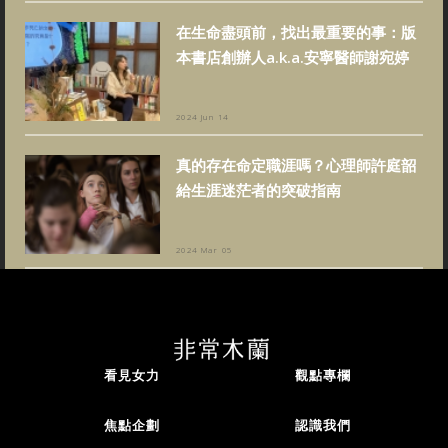
在生命盡頭前，找出最重要的事：版
本書店創辦人a.k.a.安寧醫師謝宛婷
2024 Jun 14
真的存在命定職涯嗎？心理師許庭韶
給生涯迷茫者的突破指南
2024 Mar 05
看見女力
觀點專欄
焦點企劃
認識我們