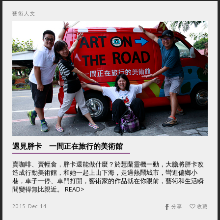
藝術人文
遇見胖卡 一間正在旅行的美術館
賣咖啡、賣輕食，胖卡還能做什麼？於慧蘭靈機一動，大膽將胖卡改
造成行動美術館，和她一起上山下海，走過熱鬧城市，彎進偏鄉小
巷，車子一停、車門打開，藝術家的作品就在你眼前，藝術和生活瞬
間變得無比親近。 READ>
2015 Dec 14
分享
收藏