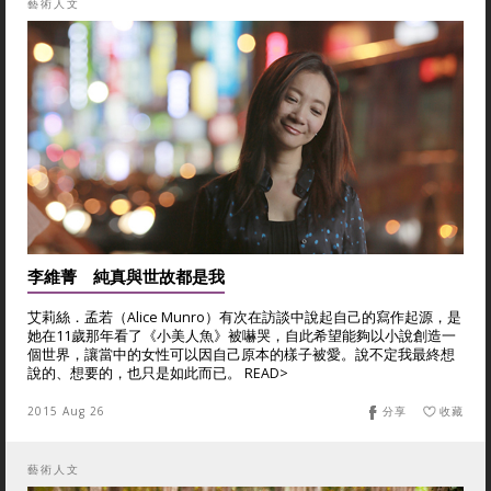
藝術人文
李維菁 純真與世故都是我
艾莉絲．孟若（Alice Munro）有次在訪談中說起自己的寫作起源，是
她在11歲那年看了《小美人魚》被嚇哭，自此希望能夠以小說創造一
個世界，讓當中的女性可以因自己原本的樣子被愛。說不定我最終想
說的、想要的，也只是如此而已。 READ>
2015 Aug 26
分享
收藏
藝術人文