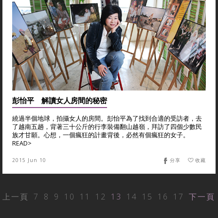
彭怡平 解讀女人房間的秘密
繞過半個地球，拍攝女人的房間。彭怡平為了找到合適的受訪者，去
了越南五趟，背著三十公斤的行李裝備翻山越嶺，拜訪了四個少數民
族才甘願。心想，一個瘋狂的計畫背後，必然有個瘋狂的女子。
READ>
2015 Jun 10
分享
收藏
上一頁
7
8
9
10
11
12
13
14
15
16
17
下一頁