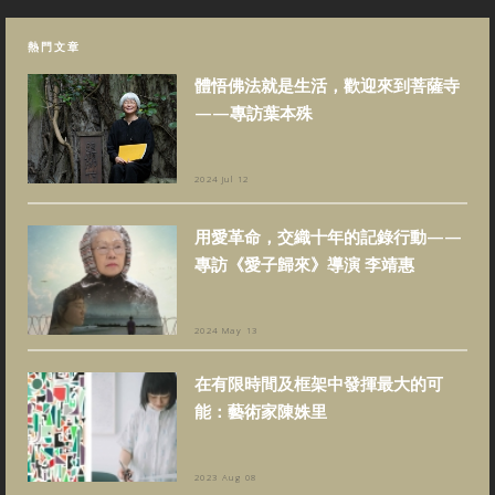
熱門文章
體悟佛法就是生活，歡迎來到菩薩寺
——專訪葉本殊
2024 Jul 12
用愛革命，交織十年的記錄行動——
專訪《愛子歸來》導演 李靖惠
2024 May 13
在有限時間及框架中發揮最大的可
能：藝術家陳姝里
2023 Aug 08