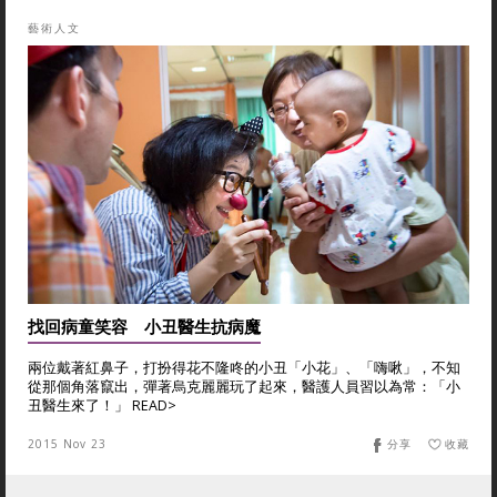
藝術人文
找回病童笑容 小丑醫生抗病魔
兩位戴著紅鼻子，打扮得花不隆咚的小丑「小花」、「嗨啾」，不知
從那個角落竄出，彈著烏克麗麗玩了起來，醫護人員習以為常：「小
丑醫生來了！」 READ>
2015 Nov 23
分享
收藏