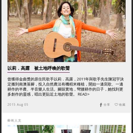
以莉．高露 被土地呼喚的歌聲
曾獲得金曲獎的原住民歌手以莉．高露，2011年與歌手先生陳冠宇決
定搬到南澳落腳，投入自然農法有機稻米種植，開始一邊寫歌、一邊
耕作的半農、半音樂人生活。腳踩實地，彎腰耕作的日子，她找到更
多創作的靈感，唱出更貼近土地的歌聲。 READ>
2015 Aug 05
分享
收藏
藝術人文