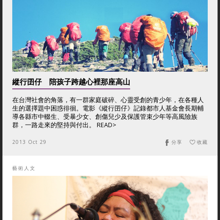
縱行囝仔 陪孩子跨越心裡那座高山
在台灣社會的角落，有一群家庭破碎、心靈受創的青少年，在各種人
生的選擇題中困惑徘徊。電影《縱行囝仔》記錄都市人基金會長期輔
導各縣市中輟生、受暴少女、創傷兒少及保護管束少年等高風險族
群，一路走來的堅持與付出。 READ>
2013 Oct 29
分享
收藏
藝術人文