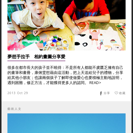
夢想手拉手 相約畫圖分享愛
很多在都市長大的孩子並不曉得：不是所有人都能不虞匱乏擁有自己
的畫筆和畫冊，康俐雯想藉由這活動，把上天送給兒子的禮物，分享
給其他小朋友；也讓兩個孩子了解即使做愛心也要積極主動地說明，
遇到困難，修正方法，才能獲得更多人的認同。 READ>
2013 Oct 29
分享
收藏
藝術人文