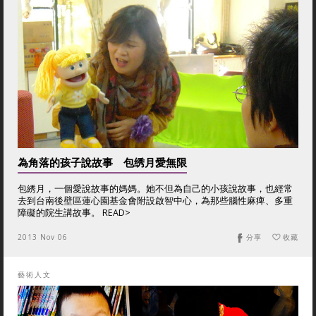
為角落的孩子說故事 包绣月愛無限
包綉月，一個愛說故事的媽媽。她不但為自己的小孩說故事，也經常
去到台南後壁區蓮心園基金會附設啟智中心，為那些腦性麻痺、多重
障礙的院生講故事。 READ>
2013 Nov 06
分享
收藏
藝術人文