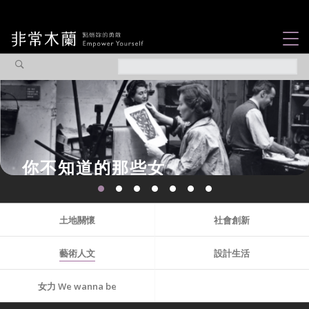
女力故事
觀點專欄
焦點企劃
社會企業
知道的那些女
認識我們
...
土地關懷
社會創新
藝術人文
設計生活
女力 We wanna be