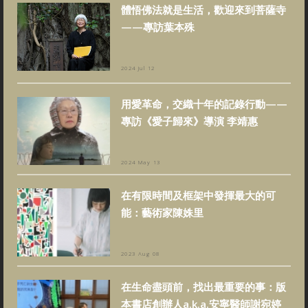
體悟佛法就是生活，歡迎來到菩薩寺
——專訪葉本殊
2024 Jul 12
用愛革命，交織十年的記錄行動——
專訪《愛子歸來》導演 李靖惠
2024 May 13
在有限時間及框架中發揮最大的可
能：藝術家陳姝里
2023 Aug 08
在生命盡頭前，找出最重要的事：版
本書店創辦人a.k.a.安寧醫師謝宛婷