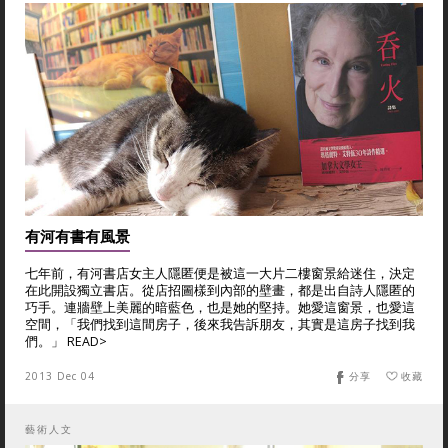
有河有書有風景
七年前，有河書店女主人隱匿便是被這一大片二樓窗景給迷住，決定
在此開設獨立書店。從店招圖樣到內部的壁畫，都是出自詩人隱匿的
巧手。連牆壁上美麗的暗藍色，也是她的堅持。她愛這窗景，也愛這
空間，「我們找到這間房子，後來我告訴朋友，其實是這房子找到我
們。」 READ>
2013 Dec 04
分享
收藏
藝術人文