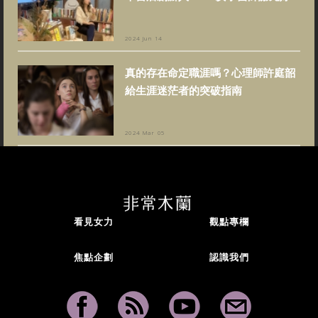
2024 Jun 14
真的存在命定職涯嗎？心理師許庭韶
給生涯迷茫者的突破指南
2024 Mar 05
看見女力
觀點專欄
焦點企劃
認識我們