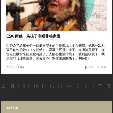
巴奈·庫穗 為孩子高唱非核家園
巴奈為了給孩子們一個健康安全的生長環境，全台開唱。她第一次為
孩子創作的歌曲《沒關係》，寫著「可是山垮了、海灘被買賣了、從
古老的以前來的風被污染了、人的心也被污染了，被利益收買了，我
怎麼能（理所當然、昧著良心）對你說沒關係？」 READ>
2013 Oct 04
分享
收藏
上一頁
7
8
9
10
11
12
13
14
15
16
17
下一頁
熱門文章