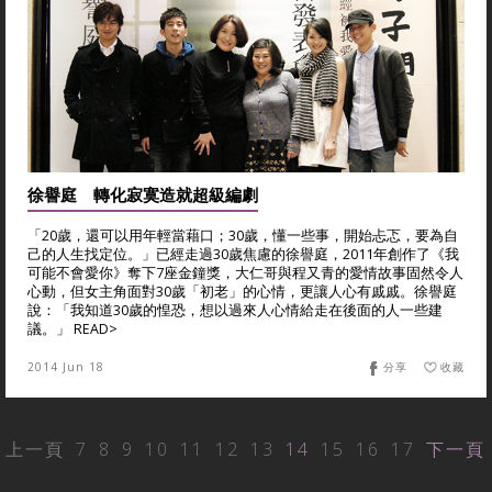
徐譽庭 轉化寂寞造就超級編劇
「20歲，還可以用年輕當藉口；30歲，懂一些事，開始忐忑，要為自
己的人生找定位。」已經走過30歲焦慮的徐譽庭，2011年創作了《我
可能不會愛你》奪下7座金鐘獎，大仁哥與程又青的愛情故事固然令人
心動，但女主角面對30歲「初老」的心情，更讓人心有戚戚。徐譽庭
說：「我知道30歲的惶恐，想以過來人心情給走在後面的人一些建
議。」 READ>
2014 Jun 18
分享
收藏
上一頁
7
8
9
10
11
12
13
14
15
16
17
下一頁