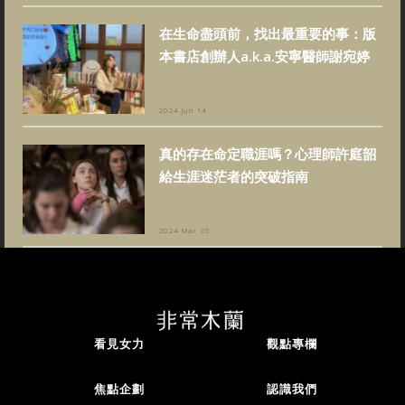
在生命盡頭前，找出最重要的事：版
本書店創辦人a.k.a.安寧醫師謝宛婷
2024 Jun 14
真的存在命定職涯嗎？心理師許庭韶
給生涯迷茫者的突破指南
2024 Mar 05
看見女力
觀點專欄
焦點企劃
認識我們