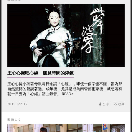
王心心撥唱心經 聽見時間的淬鍊
王心心從小聽著母親每日念誦「心經」，即使一個字也不懂，卻為那
自然流轉的聲調著迷。成年後，尤其是成為南管藝術家後，就想著有
朝一日要為「心經」譜曲錄音。 READ>
2015 Feb 12
分享
收藏
藝術人文