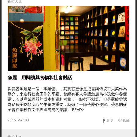
藝術人文
魚麗 用閱讀與食物和社會對話
與其說魚麗是一個「事業體」，其實它更像是把書與傳統工夫菜作為
媒介，來進行社會工作的平臺。曾經有客人希望魚麗為小孩做午餐便
當，若以商業經營的成本和獲利考量，一點都不划算。但是蘇紋雯認
為給孩子吃頓安心的午餐更重要，就做了一陣子愛心便當。受惠的孩
子曾在學校作文中表達滿滿的感謝。 READ>
2015 Mar 03
分享
收藏
藝術人文