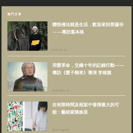
熱門文章
體悟佛法就是生活，歡迎來到菩薩寺
——專訪葉本殊
2024 Jul 12
用愛革命，交織十年的記錄行動——
專訪《愛子歸來》導演 李靖惠
2024 May 13
在有限時間及框架中發揮最大的可
能：藝術家陳姝里
2023 Aug 08