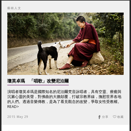
藝術人文
瓊英卓瑪 「唱歌」改變尼泊爾
演唱者瓊英卓瑪是國際知名的尼泊爾梵音詠唱者，具有空靈、療癒與
沉澱心靈的美聲，對佛曲的大膽顛覆，打破宗教界線，撫慰世界各地
的人們。透過音樂傳教，是為了看見觀念的改變，爭取女性受教權。
READ>
2015 May 29
分享
收藏