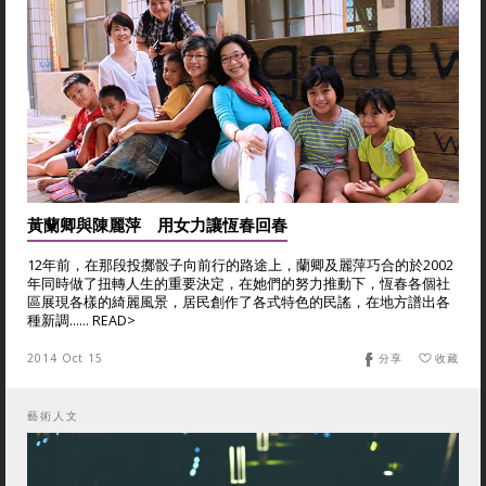
黃蘭卿與陳麗萍 用女力讓恆春回春
12年前，在那段投擲骰子向前行的路途上，蘭卿及麗萍巧合的於2002
年同時做了扭轉人生的重要決定，在她們的努力推動下，恆春各個社
區展現各樣的綺麗風景，居民創作了各式特色的民謠，在地方譜出各
種新調…… READ>
2014 Oct 15
分享
收藏
藝術人文