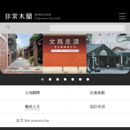
女力故事
觀點專欄
焦點企劃
社會企業
木蘭選片
認識我們
土地關懷
社會創新
藝術人文
設計生活
女力 We wanna be