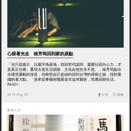
心跟著光走 徐芳筠回到家的原點
「光只是媒介，以廟宇為基地，找回世代認同、凝聚社區向心力，才
是真正任務。重現古老生活韻致，文化自然生生不息。」徐芳筠點出
光環境運動的深意，也映照自己從紐約回到台灣的尋根之旅，找到實
踐的著力點。「原來從事藝術職業並非追求藝術，而應回歸生活。
READ>
2014 Aug 20
分享
收藏
藝術人文