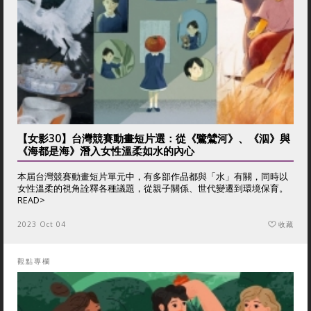
【女影30】台灣競賽動畫短片選：從《鷺鷥河》、《泅》與
《海都是海》潛入女性溫柔如水的內心
本屆台灣競賽動畫短片單元中，有多部作品都與「水」有關，同時以
女性溫柔的視角詮釋各種議題，從親子關係、世代變遷到環境保育。
READ>
2023 Oct 04
收藏
觀點專欄