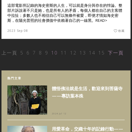
這部電影所記錄的海史密斯的人生，可以就是身分與存在的悖論。整
部片訴說著不只是她，也是所有人的矛盾，每個人都在自己的主客體
中拉扯；多數人也不相信自己可以無條件被愛，即便才情如海史密
斯，在陽光普照的社會價值中依賴著自己的一線黑。
READ>
2023 Sep 08
收藏
上一頁
5
6
7
8
9
10
11
12
13
14
15
下一頁
熱門文章
體悟佛法就是生活，歡迎來到菩薩寺
——專訪葉本殊
2024 Jul 12
用愛革命，交織十年的記錄行動——