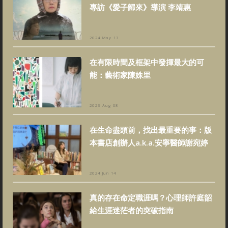
專訪《愛子歸來》導演 李靖惠
2024 May 13
在有限時間及框架中發揮最大的可
能：藝術家陳姝里
2023 Aug 08
在生命盡頭前，找出最重要的事：版
本書店創辦人a.k.a.安寧醫師謝宛婷
2024 Jun 14
真的存在命定職涯嗎？心理師許庭韶
給生涯迷茫者的突破指南