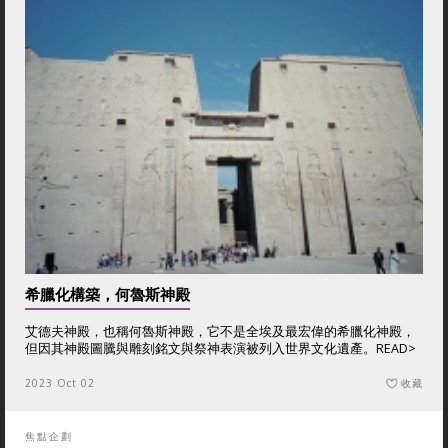
希臘化構築，何魯斯神殿
艾德夫神殿，也稱何魯斯神殿，它不是全埃及最宏偉的希臘化神殿，
但因其神殿圖騰與雕刻銘文與祭神表演被列入世界文化遺產。
READ>
2023 Oct 02
收藏
焦點企劃