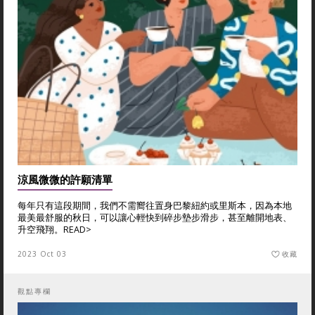
涼風微微的許願清單
每年只有這段期間，我們不需嚮往置身巴黎紐約或里斯本，因為本地
最美最舒服的秋日，可以讓心輕快到碎步墊步滑步，甚至離開地表、
升空飛翔。
READ>
2023 Oct 03
收藏
觀點專欄